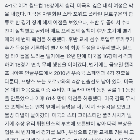
4-1로 이겨 월드컵 16강에서 승리, 미국의 깊은 대회 여정은 막
을 내렸다. 미국은 차별화된 스타 포워드 폴라린 발로구운의 합
류로 한 경기 징계 해제 이점을 보였으나, 초반 두 골에서 수비
진이 실책했고 골키퍼 매트 프리즈의 실책이 후반 초기에 벨기
에의 세 번째 득점을 허용했다. 후반 교체 선수 로멜루 루카쿠가
추가 득점을 기록하며 벨기에의 최종 득점을 마무리했다. 월드
컵 타이틀을 노리는 벨기에는 12년 만에 미국을 16강에서 격파
하며 18경기 연속 무패 행진을 이어갔다. 벨기에는 금요일 캘리
포니아주 인글우드에서 2010년 우승국 스페인과 4강 진출을
다툰다. 프랑스 또는 모로코와의 4강 진출전도 남아 있다. 미국
은 대회 처음으로 이승 수비형 미들라이어의 동점 골로 1-1 동점
을 만들었으나 이후 61초 만에 역전을 허용했다. 미국 감독 무시
오 포체티노는 벤치 앞에서 물병을 내던지며 좌절감을 보였고
물병 다발이 날아갔다. 미국의 스타 크리스티안 풀리시치가 벨
기에 주장 유리 튀렐만스의 부츠에 오른발이 맞아 다리 부상을
입은 뒤 벤치에서 경기를 보며, 부상으로 인한 교체로 7분 뒤 교