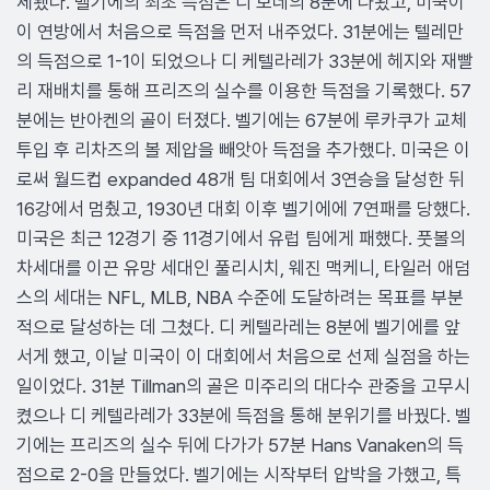
체됐다. 벨기에의 최초 득점은 디 보네의 8분에 나왔고, 미국이
이 연방에서 처음으로 득점을 먼저 내주었다. 31분에는 텔레만
의 득점으로 1-1이 되었으나 디 케텔라레가 33분에 헤지와 재빨
리 재배치를 통해 프리즈의 실수를 이용한 득점을 기록했다. 57
분에는 반아켄의 골이 터졌다. 벨기에는 67분에 루카쿠가 교체
투입 후 리차즈의 볼 제압을 빼앗아 득점을 추가했다. 미국은 이
로써 월드컵 expanded 48개 팀 대회에서 3연승을 달성한 뒤
16강에서 멈췄고, 1930년 대회 이후 벨기에에 7연패를 당했다.
미국은 최근 12경기 중 11경기에서 유럽 팀에게 패했다. 풋볼의
차세대를 이끈 유망 세대인 풀리시치, 웨진 맥케니, 타일러 애덤
스의 세대는 NFL, MLB, NBA 수준에 도달하려는 목표를 부분
적으로 달성하는 데 그쳤다. 디 케텔라레는 8분에 벨기에를 앞
서게 했고, 이날 미국이 이 대회에서 처음으로 선제 실점을 하는
일이었다. 31분 Tillman의 골은 미주리의 대다수 관중을 고무시
켰으나 디 케텔라레가 33분에 득점을 통해 분위기를 바꿨다. 벨
기에는 프리즈의 실수 뒤에 다가가 57분 Hans Vanaken의 득
점으로 2-0을 만들었다. 벨기에는 시작부터 압박을 가했고, 특