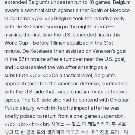
extended Belgium’s unbeaten run to 18 games. Belgium
awaits a semifinal clash against either Spain or Morocco
in California.</p> <p>Belgium took the initiative early,
with De Ketelaere scoring in the eighth minute—
marking the first time the U.S. conceded first in this
World Cup—before Tillman equalized in the 31st
minute. De Ketelaere then assisted on Vanaken’s goal
in the 57th minute after a turnover near the U.S. goal,
and Lukaku sealed the win after entering as a
substitute.</p> <p>On a tactical level, Belgium’s
approach targeted the American defense, contrasting
with the U.S. side that faced criticism for its defensive
lapses. The U.S. side also had to contend with Christian
Pulisic’s injury, which limited his impact after he was
briefly poised to return from a one-game suspension.
</p> <br><hr><br>시애틀 — 찰스 디 케텔라레가 두 골을
넣고 또 한 골을 도와 벨기에가 미국의 수비 취약점을 드러내며