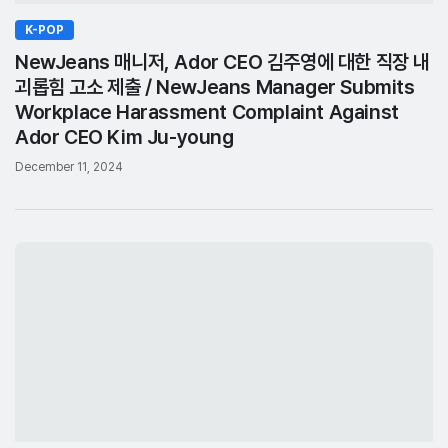
K-POP
NewJeans 매니저, Ador CEO 김주영에 대한 직장 내
괴롭힘 고소 제출 / NewJeans Manager Submits
Workplace Harassment Complaint Against
Ador CEO Kim Ju-young
December 11, 2024