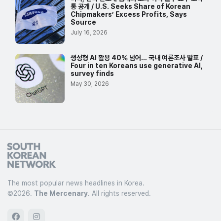
통 공개 / U.S. Seeks Share of Korean
Chipmakers’ Excess Profits, Says
Source
July 16, 2026
생성형 AI 활용 40% 넘어… 국내 여론조사 발표 /
Four in ten Koreans use generative AI,
survey finds
May 30, 2026
The most popular news headlines in Korea.
©
2026.
The Mercenary
. All rights reserved.