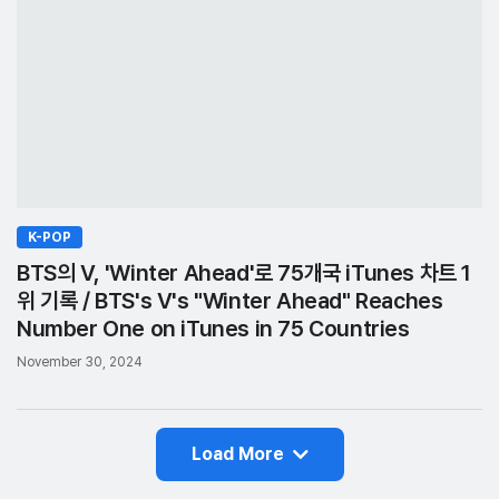
K-POP
BTS의 V, 'Winter Ahead'로 75개국 iTunes 차트 1
위 기록 / BTS's V's "Winter Ahead" Reaches
Number One on iTunes in 75 Countries
November 30, 2024
Load More