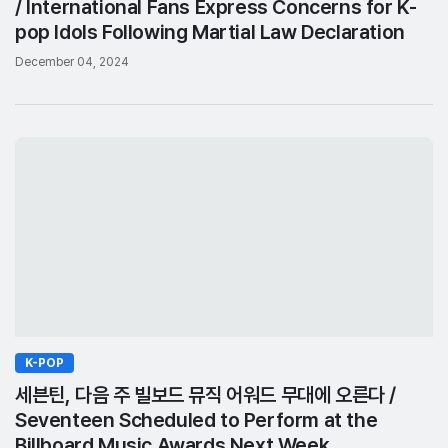
/ International Fans Express Concerns for K-
pop Idols Following Martial Law Declaration
December 04, 2024
K-POP
세븐틴, 다음 주 빌보드 뮤직 어워드 무대에 오른다 /
Seventeen Scheduled to Perform at the
Billboard Music Awards Next Week