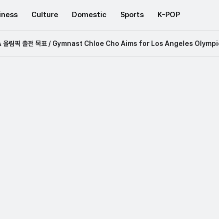
iness
Culture
Domestic
Sports
K-POP
키 가게에서 일하다 / Teenage Star of Agent Kim Reactivated Work
올림픽 출전 목표 / Gymnast Chloe Cho Aims for Los Angeles Olympi