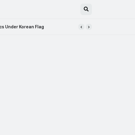
ing at Takoyaki Shop
cs Under Korean Flag