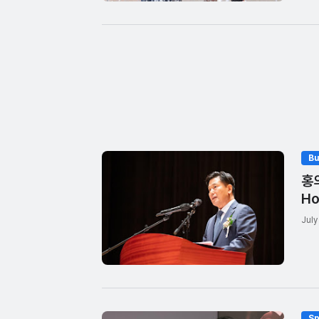
Bu
홍의
Ho
July
Sp