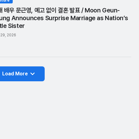
lture
 배우 문근영, 예고 없이 결혼 발표 / Moon Geun-
ung Announces Surprise Marriage as Nation’s
tle Sister
 29, 2026
Load More