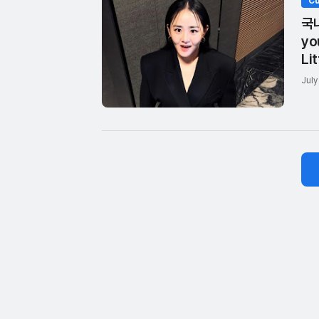
Cu
국내
yo
Lit
July