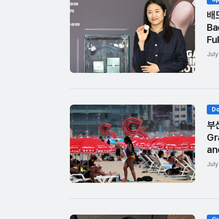
배
Ba
Fu
July
Do
부산
Gr
an
July