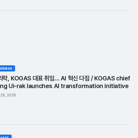
siness
락, KOGAS 대표 취임… AI 혁신 다짐 / KOGAS chief
ng Ui-rak launches AI transformation initiative
 29, 2026
orts